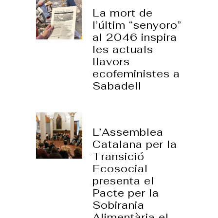
La mort de
l’últim “senyoro”
al 2046 inspira
les actuals
llavors
ecofeministes a
Sabadell
06 març, 2026
L’Assemblea
Catalana per la
Transició
Ecosocial
presenta el
Pacte per la
Sobirania
Alimentària el